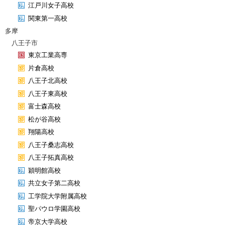
江戸川女子高校
関東第一高校
多摩
八王子市
東京工業高専
片倉高校
八王子北高校
八王子東高校
富士森高校
松が谷高校
翔陽高校
八王子桑志高校
八王子拓真高校
穎明館高校
共立女子第二高校
工学院大学附属高校
聖パウロ学園高校
帝京大学高校