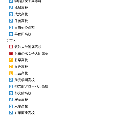
学習院女子高等科
成城高校
成女高校
保善高校
目白研心高校
早稲田高校
文京区
筑波大学附属高校
お茶の水女子大附属高
竹早高校
向丘高校
工芸高校
跡見学園高校
郁文館グローバル高校
郁文館高校
桜蔭高校
京華高校
京華商業高校