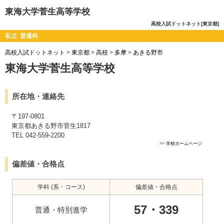
東海大学菅生高等学校
高校入試ドットネット[東京都]
私立 普通科
高校入試ドットネット
>
東京都
>
高校
>
多摩
>
あきる野市
東海大学菅生高等学校
所在地・連絡先
〒197-0801
東京都あきる野市菅生1817
TEL 042-559-2200
>>
学校ホームページ
偏差値・合格点
学科 (系・コース)
偏差値・合格点
57・339
普通・特別進学