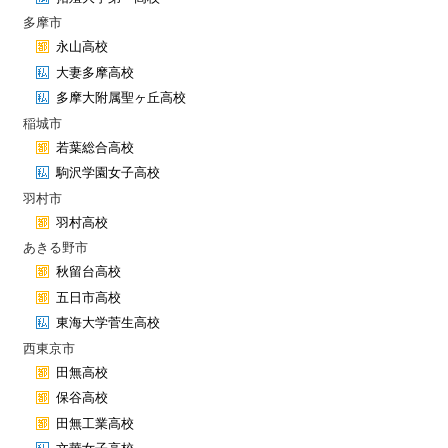
多摩市
永山高校
大妻多摩高校
多摩大附属聖ヶ丘高校
稲城市
若葉総合高校
駒沢学園女子高校
羽村市
羽村高校
あきる野市
秋留台高校
五日市高校
東海大学菅生高校
西東京市
田無高校
保谷高校
田無工業高校