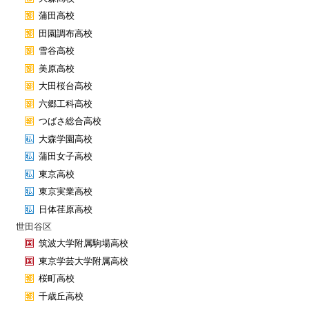
蒲田高校
田園調布高校
雪谷高校
美原高校
大田桜台高校
六郷工科高校
つばさ総合高校
大森学園高校
蒲田女子高校
東京高校
東京実業高校
日体荏原高校
世田谷区
筑波大学附属駒場高校
東京学芸大学附属高校
桜町高校
千歳丘高校