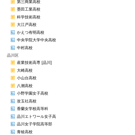
第三商業高校
墨田工業高校
科学技術高校
大江戸高校
かえつ有明高校
中央学院大学中央高校
中村高校
品川区
産業技術高専 [品川]
大崎高校
小山台高校
八潮高校
小野学園女子高校
攻玉社高校
香蘭女学校高等科
品川エトワール女子高
品川女子学院高等部
青稜高校