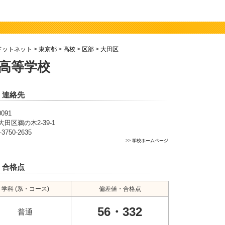
ドットネット
>
東京都
>
高校
>
区部
>
大田区
高等学校
・連絡先
0091
田区鵜の木2-39-1
-3750-2635
>>
学校ホームページ
・合格点
学科 (系・コース)
偏差値・合格点
56・332
普通