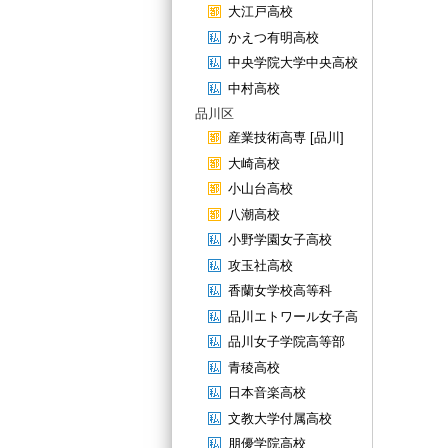
大江戸高校
かえつ有明高校
中央学院大学中央高校
中村高校
品川区
産業技術高専 [品川]
大崎高校
小山台高校
八潮高校
小野学園女子高校
攻玉社高校
香蘭女学校高等科
品川エトワール女子高
品川女子学院高等部
青稜高校
日本音楽高校
文教大学付属高校
朋優学院高校