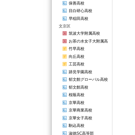
保善高校
目白研心高校
早稲田高校
文京区
筑波大学附属高校
お茶の水女子大附属高
竹早高校
向丘高校
工芸高校
跡見学園高校
郁文館グローバル高校
郁文館高校
桜蔭高校
京華高校
京華商業高校
京華女子高校
駒込高校
淑徳SC高等部