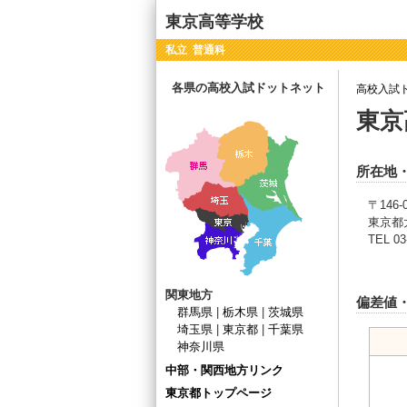
東京高等学校
私立 普通科
各県の高校入試ドットネット
高校入試
東京
所在地
〒146-
東京都大
TEL 03
関東地方
偏差値
群馬県
|
栃木県
|
茨城県
埼玉県
|
東京都
|
千葉県
神奈川県
中部・関西地方リンク
東京都トップページ