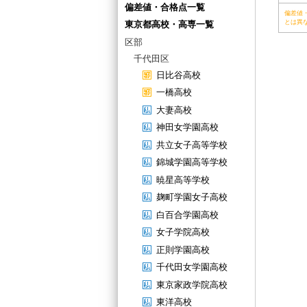
偏差値・合格点一覧
偏差値
とは異
東京都高校・高専一覧
区部
千代田区
日比谷高校
一橋高校
大妻高校
神田女学園高校
共立女子高等学校
錦城学園高等学校
暁星高等学校
麹町学園女子高校
白百合学園高校
女子学院高校
正則学園高校
千代田女学園高校
東京家政学院高校
東洋高校