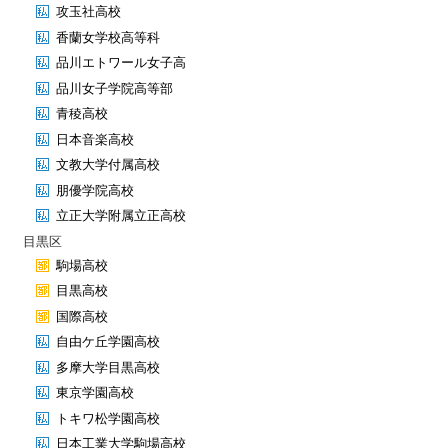
攻玉社高校
香蘭女学校高等科
品川エトワール女子高
品川女子学院高等部
青稜高校
日本音楽高校
文教大学付属高校
朋優学院高校
立正大学附属立正高校
目黒区
駒場高校
目黒高校
国際高校
自由ケ丘学園高校
多摩大学目黒高校
東京学園高校
トキワ松学園高校
日本工業大学駒場高校