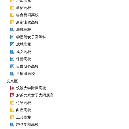
戸山高校
新宿高校
総合芸術高校
新宿山吹高校
海城高校
学習院女子高等科
成城高校
成女高校
保善高校
目白研心高校
早稲田高校
文京区
筑波大学附属高校
お茶の水女子大附属高
竹早高校
向丘高校
工芸高校
跡見学園高校