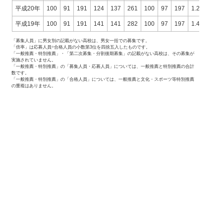
平成20年
100
91
191
124
137
261
100
97
197
1.24
1.41
平成19年
100
91
191
141
141
282
100
97
197
1.41
1.45
「募集人員」に男女別の記載がない高校は、男女一括での募集です。
「倍率」は応募人員÷合格人員の小数第3位を四捨五入したものです。
「一般推薦・特別推薦」・「第二次募集・分割後期募集」の記載がない高校は、その募集が
実施されていません。
「一般推薦・特別推薦」の「募集人員・応募人員」については、一般推薦と特別推薦の合計
数です。
「一般推薦・特別推薦」の「合格人員」については、一般推薦と文化・スポーツ等特別推薦
の重複はありません。