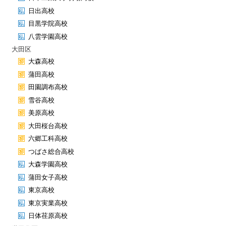
日出高校
目黒学院高校
八雲学園高校
大田区
大森高校
蒲田高校
田園調布高校
雪谷高校
美原高校
大田桜台高校
六郷工科高校
つばさ総合高校
大森学園高校
蒲田女子高校
東京高校
東京実業高校
日体荏原高校