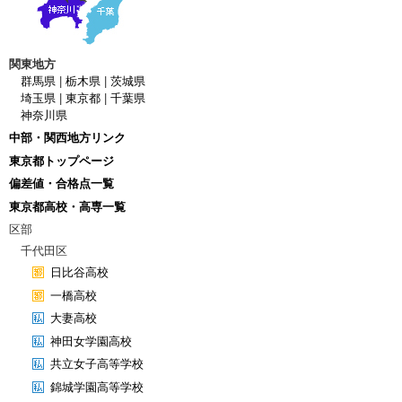
関東地方
群馬県
|
栃木県
|
茨城県
埼玉県
|
東京都
|
千葉県
神奈川県
中部・関西地方リンク
東京都トップページ
偏差値・合格点一覧
東京都高校・高専一覧
区部
千代田区
日比谷高校
一橋高校
大妻高校
神田女学園高校
共立女子高等学校
錦城学園高等学校