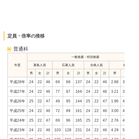
定員・倍率の推移
普通科
一般推薦・特別推薦
年度
募集人員
応募人員
合格人員
倍率
男
女
計
男
女
計
男
女
計
男
女
平成28年
24
22
46
69
68
137
24
22
46
2.88
3.09
2.
平成27年
24
22
46
77
87
164
24
22
46
3.21
3.95
3.
平成26年
25
22
47
49
95
144
25
22
47
1.96
4.32
3.
平成25年
24
22
46
72
89
161
24
22
46
3.00
4.05
3.
平成24年
25
22
47
69
96
165
25
22
47
2.76
4.36
3.
平成23年
24
22
46
103
128
231
24
22
46
4.29
5.82
5.