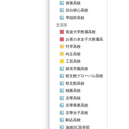
保善高校
目白研心高校
早稲田高校
文京区
筑波大学附属高校
お茶の水女子大附属高
竹早高校
向丘高校
工芸高校
跡見学園高校
郁文館グローバル高校
郁文館高校
桜蔭高校
京華高校
京華商業高校
京華女子高校
駒込高校
淑徳SC高等部