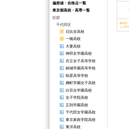
偏差値・合格点一覧
東京都高校・高専一覧
区部
偏差値
千代田区
とは異
日比谷高校
一橋高校
大妻高校
神田女学園高校
共立女子高等学校
錦城学園高等学校
暁星高等学校
麹町学園女子高校
白百合学園高校
女子学院高校
正則学園高校
千代田女学園高校
東京家政学院高校
東洋高校