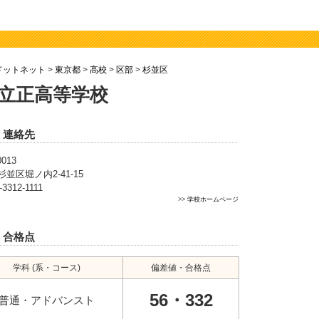
ドットネット
>
東京都
>
高校
>
区部
>
杉並区
立正高等学校
・連絡先
0013
並区堀ノ内2-41-15
-3312-1111
>>
学校ホームページ
・合格点
学科 (系・コース)
偏差値・合格点
56・332
普通・アドバンスト