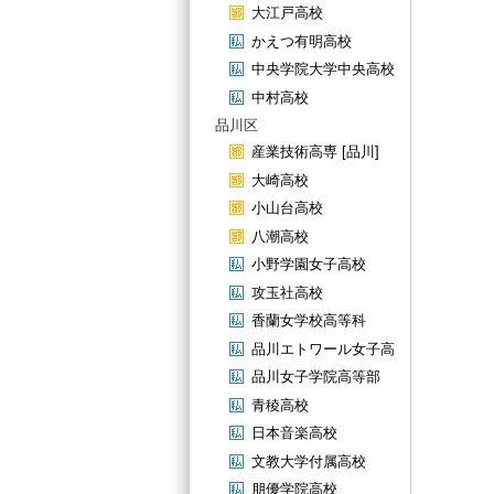
大江戸高校
かえつ有明高校
中央学院大学中央高校
中村高校
品川区
産業技術高専 [品川]
大崎高校
小山台高校
八潮高校
小野学園女子高校
攻玉社高校
香蘭女学校高等科
品川エトワール女子高
品川女子学院高等部
青稜高校
日本音楽高校
文教大学付属高校
朋優学院高校