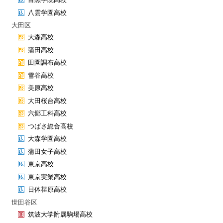
八雲学園高校
大田区
大森高校
蒲田高校
田園調布高校
雪谷高校
美原高校
大田桜台高校
六郷工科高校
つばさ総合高校
大森学園高校
蒲田女子高校
東京高校
東京実業高校
日体荏原高校
世田谷区
筑波大学附属駒場高校