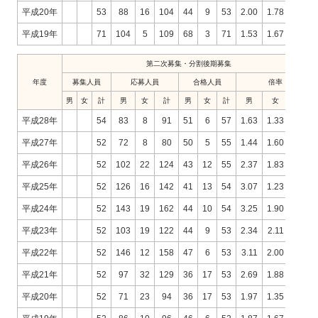
平成20年
53
88
16
104
44
9
53
2.00
1.78
1.96
平成19年
71
104
5
109
68
3
71
1.53
1.67
1.54
第二次募集・分割後期募集
年度
募集人員
応募人員
合格人員
倍率
男
女
計
男
女
計
男
女
計
男
女
計
平成28年
54
83
8
91
51
6
57
1.63
1.33
1.60
平成27年
52
72
8
80
50
5
55
1.44
1.60
1.45
平成26年
52
102
22
124
43
12
55
2.37
1.83
2.25
平成25年
52
126
16
142
41
13
54
3.07
1.23
2.63
平成24年
52
143
19
162
44
10
54
3.25
1.90
3.00
平成23年
52
103
19
122
44
9
53
2.34
2.11
2.30
平成22年
52
146
12
158
47
6
53
3.11
2.00
2.98
平成21年
52
97
32
129
36
17
53
2.69
1.88
2.43
平成20年
52
71
23
94
36
17
53
1.97
1.35
1.77