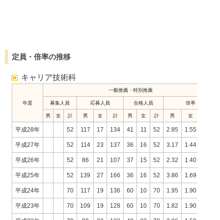
定員・倍率の推移
キャリア技術科
一般推薦・特別推薦
年度
募集人員
応募人員
合格人員
倍率
男
女
計
男
女
計
男
女
計
男
女
計
平成28年
52
117
17
134
41
11
52
2.85
1.55
2.58
平成27年
52
114
23
137
36
16
52
3.17
1.44
2.63
平成26年
52
86
21
107
37
15
52
2.32
1.40
2.06
平成25年
52
139
27
166
36
16
52
3.86
1.69
3.19
平成24年
70
117
19
136
60
10
70
1.95
1.90
1.94
平成23年
70
109
19
128
60
10
70
1.82
1.90
1.83