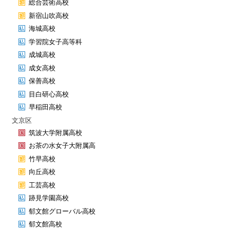
総合芸術高校
新宿山吹高校
海城高校
学習院女子高等科
成城高校
成女高校
保善高校
目白研心高校
早稲田高校
文京区
筑波大学附属高校
お茶の水女子大附属高
竹早高校
向丘高校
工芸高校
跡見学園高校
郁文館グローバル高校
郁文館高校