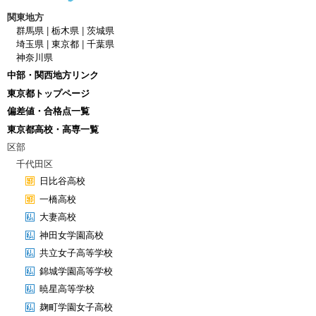
関東地方
群馬県
|
栃木県
|
茨城県
埼玉県
|
東京都
|
千葉県
神奈川県
中部・関西地方リンク
東京都トップページ
偏差値・合格点一覧
東京都高校・高専一覧
区部
千代田区
日比谷高校
一橋高校
大妻高校
神田女学園高校
共立女子高等学校
錦城学園高等学校
暁星高等学校
麹町学園女子高校