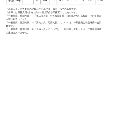
平成19年
52
86
10
96
46
6
52
1.87
1.67
1.85
「募集人員」に男女別の記載がない高校は、男女一括での募集です。
「倍率」は応募人員÷合格人員の小数第3位を四捨五入したものです。
「一般推薦・特別推薦」・「第二次募集・分割後期募集」の記載がない高校は、その募集が
実施されていません。
「一般推薦・特別推薦」の「募集人員・応募人員」については、一般推薦と特別推薦の合計
数です。
「一般推薦・特別推薦」の「合格人員」については、一般推薦と文化・スポーツ等特別推薦
の重複はありません。