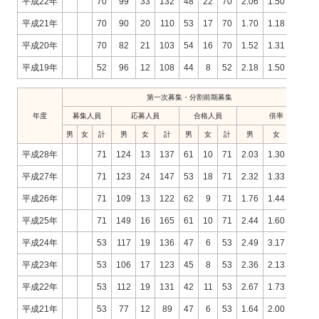
平成22年
70
99
33
132
48
22
70
2.06
1.50
1.89
平成21年
70
90
20
110
53
17
70
1.70
1.18
1.57
平成20年
70
82
21
103
54
16
70
1.52
1.31
1.47
平成19年
52
96
12
108
44
8
52
2.18
1.50
2.08
第一次募集・分割前期募集
年度
募集人員
応募人員
合格人員
倍率
男
女
計
男
女
計
男
女
計
男
女
計
平成28年
71
124
13
137
61
10
71
2.03
1.30
1.93
平成27年
71
123
24
147
53
18
71
2.32
1.33
2.07
平成26年
71
109
13
122
62
9
71
1.76
1.44
1.72
平成25年
71
149
16
165
61
10
71
2.44
1.60
2.32
平成24年
53
117
19
136
47
6
53
2.49
3.17
2.57
平成23年
53
106
17
123
45
8
53
2.36
2.13
2.32
平成22年
53
112
19
131
42
11
53
2.67
1.73
2.47
平成21年
53
77
12
89
47
6
53
1.64
2.00
1.68