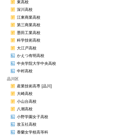
東高校
深川高校
江東商業高校
第三商業高校
墨田工業高校
科学技術高校
大江戸高校
かえつ有明高校
中央学院大学中央高校
中村高校
品川区
産業技術高専 [品川]
大崎高校
小山台高校
八潮高校
小野学園女子高校
攻玉社高校
香蘭女学校高等科