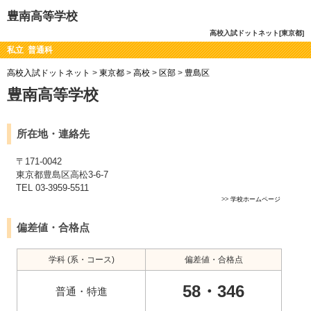
豊南高等学校
高校入試ドットネット[東京都]
私立 普通科
高校入試ドットネット
>
東京都
>
高校
>
区部
>
豊島区
豊南高等学校
所在地・連絡先
〒171-0042
東京都豊島区高松3-6-7
TEL 03-3959-5511
>>
学校ホームページ
偏差値・合格点
学科 (系・コース)
偏差値・合格点
58・346
普通・特進