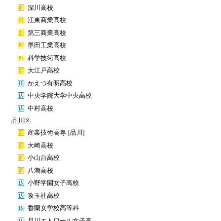
深川高校
江東商業高校
第三商業高校
墨田工業高校
科学技術高校
大江戸高校
かえつ有明高校
中央学院大学中央高校
中村高校
品川区
産業技術高専 [品川]
大崎高校
小山台高校
八潮高校
小野学園女子高校
攻玉社高校
香蘭女学校高等科
品川エトワール女子高