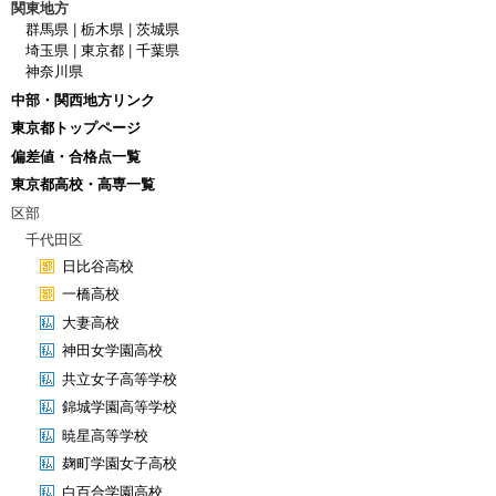
関東地方
群馬県
|
栃木県
|
茨城県
埼玉県
|
東京都
|
千葉県
神奈川県
中部・関西地方リンク
東京都トップページ
偏差値・合格点一覧
東京都高校・高専一覧
区部
千代田区
日比谷高校
一橋高校
大妻高校
神田女学園高校
共立女子高等学校
錦城学園高等学校
暁星高等学校
麹町学園女子高校
白百合学園高校