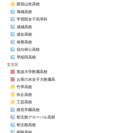
新宿山吹高校
海城高校
学習院女子高等科
成城高校
成女高校
保善高校
目白研心高校
早稲田高校
文京区
筑波大学附属高校
お茶の水女子大附属高
竹早高校
向丘高校
工芸高校
跡見学園高校
郁文館グローバル高校
郁文館高校
桜蔭高校