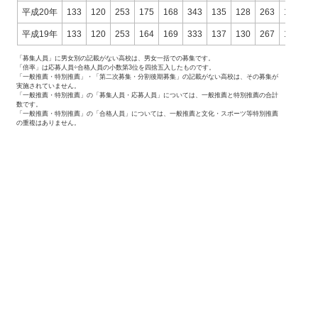
平成20年
133
120
253
175
168
343
135
128
263
1.30
1
平成19年
133
120
253
164
169
333
137
130
267
1.20
1
「募集人員」に男女別の記載がない高校は、男女一括での募集です。
「倍率」は応募人員÷合格人員の小数第3位を四捨五入したものです。
「一般推薦・特別推薦」・「第二次募集・分割後期募集」の記載がない高校は、その募集が
実施されていません。
「一般推薦・特別推薦」の「募集人員・応募人員」については、一般推薦と特別推薦の合計
数です。
「一般推薦・特別推薦」の「合格人員」については、一般推薦と文化・スポーツ等特別推薦
の重複はありません。