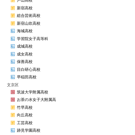
戸山高校
新宿高校
総合芸術高校
新宿山吹高校
海城高校
学習院女子高等科
成城高校
成女高校
保善高校
目白研心高校
早稲田高校
文京区
筑波大学附属高校
お茶の水女子大附属高
竹早高校
向丘高校
工芸高校
跡見学園高校