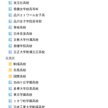
攻玉社高校
香蘭女学校高等科
品川エトワール女子高
品川女子学院高等部
青稜高校
日本音楽高校
文教大学付属高校
朋優学院高校
立正大学附属立正高校
目黒区
駒場高校
目黒高校
国際高校
自由ケ丘学園高校
多摩大学目黒高校
東京学園高校
トキワ松学園高校
日本工業大学駒場高校