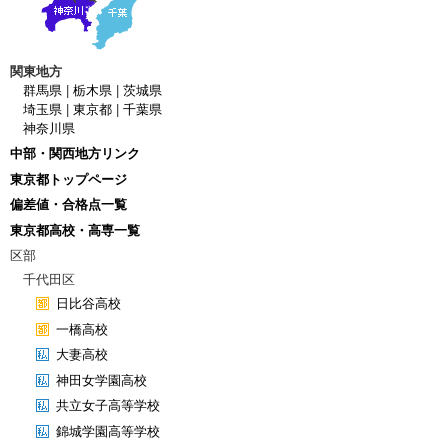
関東地方
群馬県
|
栃木県
|
茨城県
埼玉県
|
東京都
|
千葉県
神奈川県
中部・関西地方リンク
東京都トップページ
偏差値・合格点一覧
東京都高校・高専一覧
区部
千代田区
日比谷高校
一橋高校
大妻高校
神田女学園高校
共立女子高等学校
錦城学園高等学校