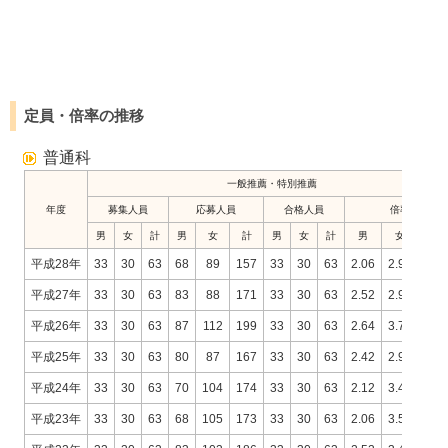
定員・倍率の推移
普通科
一般推薦・特別推薦
年度
募集人員
応募人員
合格人員
倍率
男
女
計
男
女
計
男
女
計
男
女
計
平成28年
33
30
63
68
89
157
33
30
63
2.06
2.97
2.4
平成27年
33
30
63
83
88
171
33
30
63
2.52
2.93
2.7
平成26年
33
30
63
87
112
199
33
30
63
2.64
3.73
3.1
平成25年
33
30
63
80
87
167
33
30
63
2.42
2.90
2.6
平成24年
33
30
63
70
104
174
33
30
63
2.12
3.47
2.7
平成23年
33
30
63
68
105
173
33
30
63
2.06
3.50
2.7