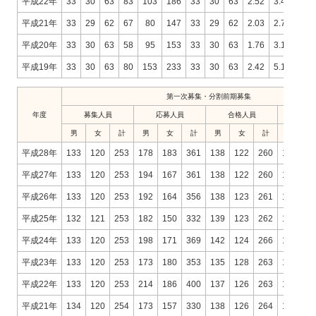
平成22年
33
30
63
83
103
186
33
30
63
2.52
3.43
2.9
平成21年
33
29
62
67
80
147
33
29
62
2.03
2.76
2.3
平成20年
33
30
63
58
95
153
33
30
63
1.76
3.17
2.4
平成19年
33
30
63
80
153
233
33
30
63
2.42
5.10
3.7
第一次募集・分割前期募集
年度
募集人員
応募人員
合格人員
男
女
計
男
女
計
男
女
計
男
平成28年
133
120
253
178
183
361
138
122
260
1.29
1
平成27年
133
120
253
194
167
361
138
122
260
1.41
1
平成26年
133
120
253
192
164
356
138
123
261
1.39
1
平成25年
132
121
253
182
150
332
139
123
262
1.31
1
平成24年
133
120
253
198
171
369
142
124
266
1.39
1
平成23年
133
120
253
173
180
353
135
128
263
1.28
1
平成22年
133
120
253
214
186
400
137
126
263
1.56
1
平成21年
134
120
254
173
157
330
138
126
264
1.25
1