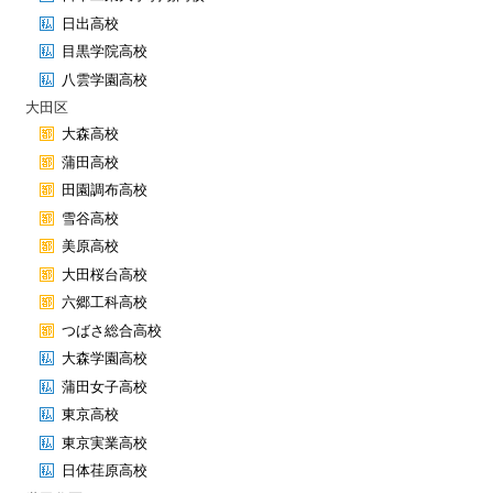
日出高校
目黒学院高校
八雲学園高校
大田区
大森高校
蒲田高校
田園調布高校
雪谷高校
美原高校
大田桜台高校
六郷工科高校
つばさ総合高校
大森学園高校
蒲田女子高校
東京高校
東京実業高校
日体荏原高校