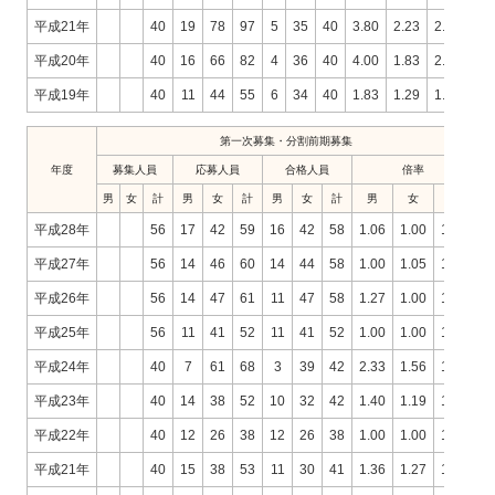
平成21年
40
19
78
97
5
35
40
3.80
2.23
2.43
平成20年
40
16
66
82
4
36
40
4.00
1.83
2.05
平成19年
40
11
44
55
6
34
40
1.83
1.29
1.38
第一次募集・分割前期募集
年度
募集人員
応募人員
合格人員
倍率
男
女
計
男
女
計
男
女
計
男
女
計
平成28年
56
17
42
59
16
42
58
1.06
1.00
1.02
平成27年
56
14
46
60
14
44
58
1.00
1.05
1.03
平成26年
56
14
47
61
11
47
58
1.27
1.00
1.05
平成25年
56
11
41
52
11
41
52
1.00
1.00
1.00
平成24年
40
7
61
68
3
39
42
2.33
1.56
1.62
平成23年
40
14
38
52
10
32
42
1.40
1.19
1.24
平成22年
40
12
26
38
12
26
38
1.00
1.00
1.00
平成21年
40
15
38
53
11
30
41
1.36
1.27
1.29