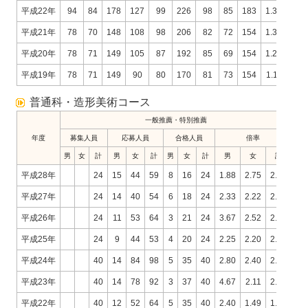
平成22年
94
84
178
127
99
226
98
85
183
1.30
1.16
平成21年
78
70
148
108
98
206
82
72
154
1.32
1.36
平成20年
78
71
149
105
87
192
85
69
154
1.24
1.26
平成19年
78
71
149
90
80
170
81
73
154
1.11
1.10
普通科・造形美術コース
一般推薦・特別推薦
年度
募集人員
応募人員
合格人員
倍率
男
女
計
男
女
計
男
女
計
男
女
計
平成28年
24
15
44
59
8
16
24
1.88
2.75
2.46
平成27年
24
14
40
54
6
18
24
2.33
2.22
2.25
平成26年
24
11
53
64
3
21
24
3.67
2.52
2.67
平成25年
24
9
44
53
4
20
24
2.25
2.20
2.21
平成24年
40
14
84
98
5
35
40
2.80
2.40
2.45
平成23年
40
14
78
92
3
37
40
4.67
2.11
2.30
平成22年
40
12
52
64
5
35
40
2.40
1.49
1.60