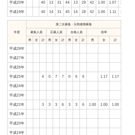
平成20年
40
13
31
44
13
29
42
1.00
1.07
1.05
平成19年
40
14
31
45
14
28
42
1.00
1.11
1.07
第二次募集・分割後期募集
年度
募集人員
応募人員
合格人員
倍率
男
女
計
男
女
計
男
女
計
男
女
計
平成28年
平成27年
平成26年
平成25年
4
0
7
7
0
6
6
1.17
1.17
平成24年
平成23年
平成22年
3
3
3
6
3
3
6
1.00
1.00
1.00
平成21年
平成20年
平成19年