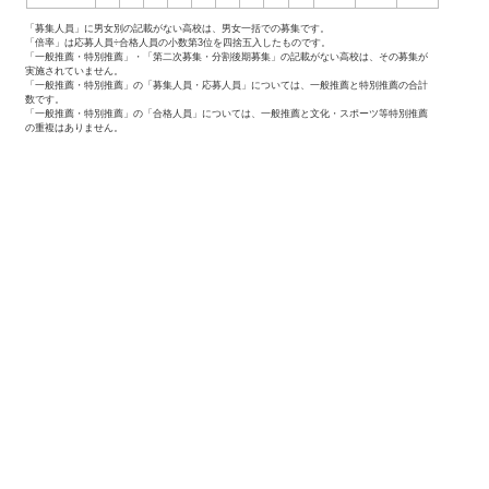
「募集人員」に男女別の記載がない高校は、男女一括での募集です。
「倍率」は応募人員÷合格人員の小数第3位を四捨五入したものです。
「一般推薦・特別推薦」・「第二次募集・分割後期募集」の記載がない高校は、その募集が
実施されていません。
「一般推薦・特別推薦」の「募集人員・応募人員」については、一般推薦と特別推薦の合計
数です。
「一般推薦・特別推薦」の「合格人員」については、一般推薦と文化・スポーツ等特別推薦
の重複はありません。