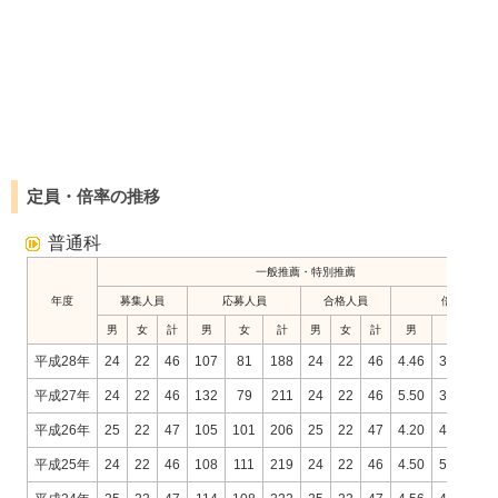
定員・倍率の推移
普通科
一般推薦・特別推薦
年度
募集人員
応募人員
合格人員
倍率
男
女
計
男
女
計
男
女
計
男
女
平成28年
24
22
46
107
81
188
24
22
46
4.46
3.68
4.
平成27年
24
22
46
132
79
211
24
22
46
5.50
3.59
4.
平成26年
25
22
47
105
101
206
25
22
47
4.20
4.59
4.
平成25年
24
22
46
108
111
219
24
22
46
4.50
5.05
4.