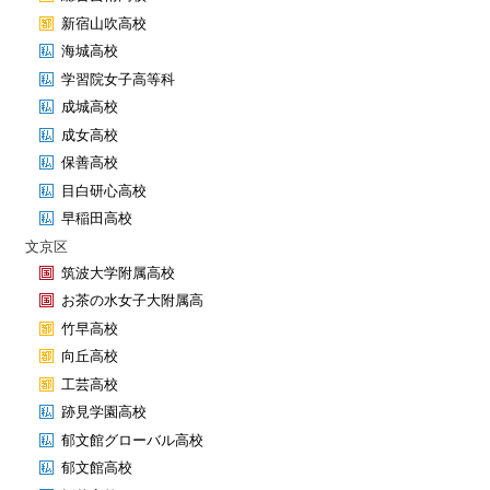
新宿山吹高校
海城高校
学習院女子高等科
成城高校
成女高校
保善高校
目白研心高校
早稲田高校
文京区
筑波大学附属高校
お茶の水女子大附属高
竹早高校
向丘高校
工芸高校
跡見学園高校
郁文館グローバル高校
郁文館高校