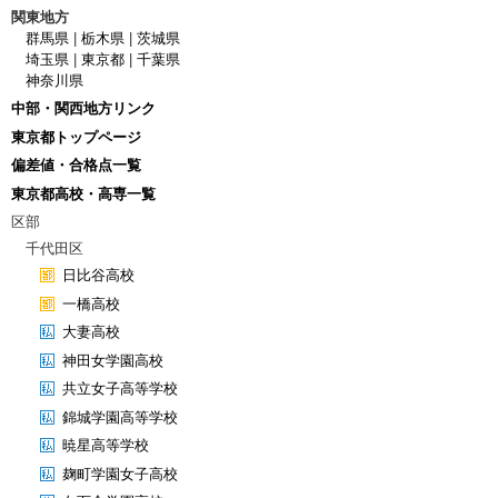
関東地方
群馬県
|
栃木県
|
茨城県
埼玉県
|
東京都
|
千葉県
神奈川県
中部・関西地方リンク
東京都トップページ
偏差値・合格点一覧
東京都高校・高専一覧
区部
千代田区
日比谷高校
一橋高校
大妻高校
神田女学園高校
共立女子高等学校
錦城学園高等学校
暁星高等学校
麹町学園女子高校