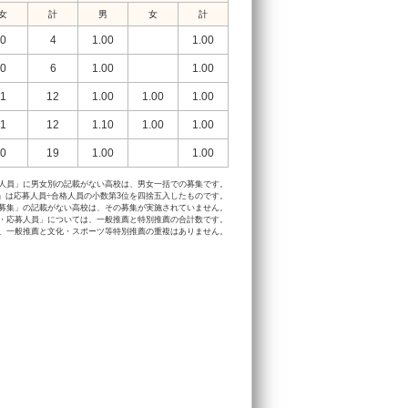
女
計
男
女
計
0
4
1.00
1.00
0
6
1.00
1.00
1
12
1.00
1.00
1.00
1
12
1.10
1.00
1.00
0
19
1.00
1.00
人員」に男女別の記載がない高校は、男女一括での募集です。
」は応募人員÷合格人員の小数第3位を四捨五入したものです。
募集」の記載がない高校は、その募集が実施されていません。
・応募人員」については、一般推薦と特別推薦の合計数です。
、一般推薦と文化・スポーツ等特別推薦の重複はありません。