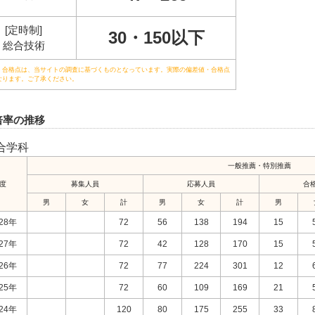
[定時制]
30・150以下
総合技術
・合格点は、当サイトの調査に基づくものとなっています。実際の偏差値・合格点
なります。ご了承ください。
倍率の推移
合学科
一般推薦・特別推薦
度
募集人員
応募人員
合
男
女
計
男
女
計
男
28年
72
56
138
194
15
27年
72
42
128
170
15
26年
72
77
224
301
12
25年
72
60
109
169
21
24年
120
80
175
255
33