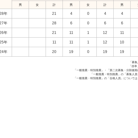
男
女
計
男
女
計
男
28年
21
4
0
4
4
27年
28
6
0
6
6
26年
21
11
1
12
11
25年
11
11
1
12
10
24年
20
19
0
19
19
「募集
「倍率
「一般推薦・特別推薦」・「第二次募集・分割後期
「一般推薦・特別推薦」の「募集人員
「一般推薦・特別推薦」の「合格人員」については