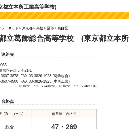
京都立本所工業高等学校)
ドットネット
>
東京都
>
高校
>
区部
>
葛飾区
都立葛飾総合高等学校 (東京都立本所
・連絡先
0035
飾区南水元4-21-1
-3607-3878 FAX 03-3826-1923 (葛飾総合)
-3607-4500 FAX 03-3826-1923 (本所工業)
>>
学校ホームページ (葛飾総合)
>>
学校ホームページ (本所工業)
・合格点
科 (系・コース)
偏差値・合格点
47・269
総合