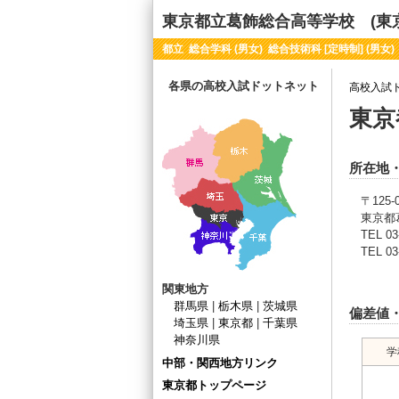
東京都立葛飾総合高等学校 (東
都立 総合学科 (男女) 総合技術科 [定時制] (男女)
各県の高校入試ドットネット
高校入試
東京
所在地
〒125-
東京都葛
TEL 03
TEL 03
関東地方
群馬県
|
栃木県
|
茨城県
偏差値
埼玉県
|
東京都
|
千葉県
神奈川県
学
中部・関西地方リンク
東京都トップページ