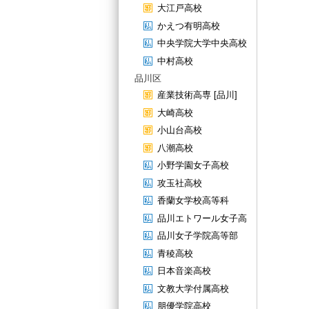
大江戸高校
かえつ有明高校
中央学院大学中央高校
中村高校
品川区
産業技術高専 [品川]
大崎高校
小山台高校
八潮高校
小野学園女子高校
攻玉社高校
香蘭女学校高等科
品川エトワール女子高
品川女子学院高等部
青稜高校
日本音楽高校
文教大学付属高校
朋優学院高校