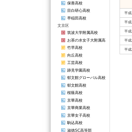
保善高校
目白研心高校
平成
早稲田高校
平成
文京区
平成
筑波大学附属高校
お茶の水女子大附属高
平成
竹早高校
平成
向丘高校
工芸高校
跡見学園高校
郁文館グローバル高校
郁文館高校
桜蔭高校
京華高校
京華商業高校
京華女子高校
駒込高校
淑徳SC高等部