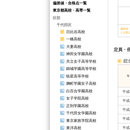
偏差値・合格点一覧
東京都高校・高専一覧
区部
千代田区
偏差値
日比谷高校
とは異
一橋高校
大妻高校
定員・
神田女学園高校
総
共立女子高等学校
錦城学園高等学校
暁星高等学校
年
麹町学園女子高校
白百合学園高校
平成
女子学院高校
平成
正則学園高校
平成
千代田女学園高校
平成
東京家政学院高校
東洋高校
平成