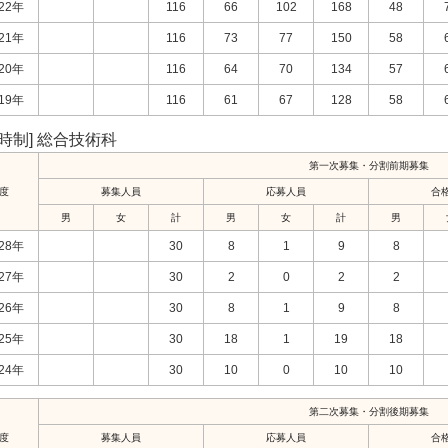
22年
116
66
102
168
48
21年
116
73
77
150
58
20年
116
64
70
134
57
19年
116
61
67
128
58
定時制] 総合技術科
第一次募集・分割前期募集
度
募集人員
応募人員
合
男
女
計
男
女
計
男
28年
30
8
1
9
8
27年
30
2
0
2
2
26年
30
8
1
9
8
25年
30
18
1
19
18
24年
30
10
0
10
10
第二次募集・分割後期募集
度
募集人員
応募人員
合