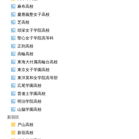
麻布高校
慶應義塾女子高校
芝高校
頌栄女子学院高校
聖心女子学院高等科
正則高校
高輪高校
東海大付属高輪台高校
東京女子学園高校
東洋英和女学院高等部
広尾学園高校
普連土学園高校
明治学院高校
山脇学園高校
新宿区
戸山高校
新宿高校