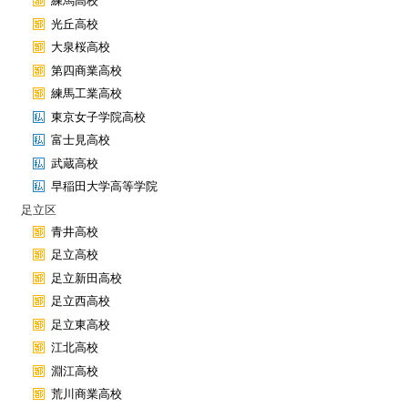
練馬高校
光丘高校
大泉桜高校
第四商業高校
練馬工業高校
東京女子学院高校
富士見高校
武蔵高校
早稲田大学高等学院
足立区
青井高校
足立高校
足立新田高校
足立西高校
足立東高校
江北高校
淵江高校
荒川商業高校