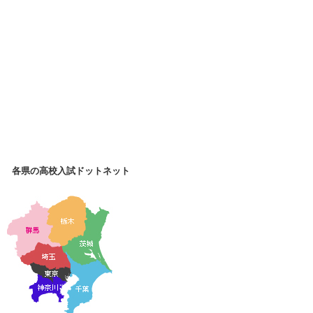
各県の高校入試ドットネット