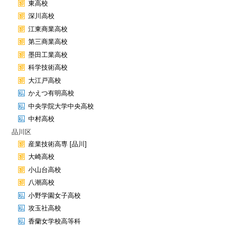
東高校
深川高校
江東商業高校
第三商業高校
墨田工業高校
科学技術高校
大江戸高校
かえつ有明高校
中央学院大学中央高校
中村高校
品川区
産業技術高専 [品川]
大崎高校
小山台高校
八潮高校
小野学園女子高校
攻玉社高校
香蘭女学校高等科