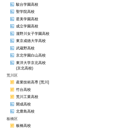
駿台学園高校
聖学院高校
星美学園高校
成立学園高校
瀧野川女子学園高校
東京成徳大学高校
武蔵野高校
京北学園白山高校
東洋大学京北高校
(京北高校)
荒川区
産業技術高専 [荒川]
竹台高校
荒川工業高校
開成高校
北豊島高校
板橋区
板橋高校