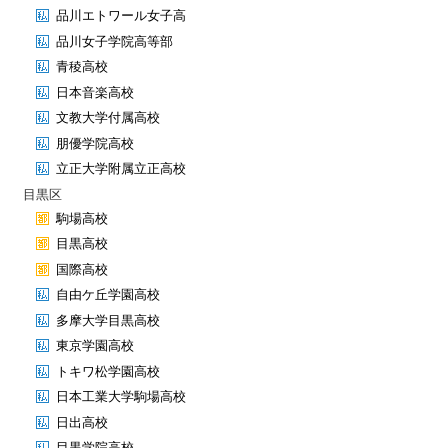
品川エトワール女子高
品川女子学院高等部
青稜高校
日本音楽高校
文教大学付属高校
朋優学院高校
立正大学附属立正高校
目黒区
駒場高校
目黒高校
国際高校
自由ケ丘学園高校
多摩大学目黒高校
東京学園高校
トキワ松学園高校
日本工業大学駒場高校
日出高校
目黒学院高校