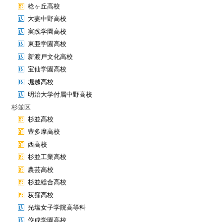
稔ヶ丘高校
大妻中野高校
実践学園高校
東亜学園高校
新渡戸文化高校
宝仙学園高校
堀越高校
明治大学付属中野高校
杉並区
杉並高校
豊多摩高校
西高校
杉並工業高校
農芸高校
杉並総合高校
荻窪高校
光塩女子学院高等科
佼成学園高校