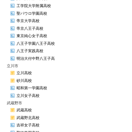
工学院大学附属高校
聖パウロ学園高校
帝京大学高校
帝京八王子高校
東京純心女子高校
八王子学園八王子高校
八王子実践高校
明治大付中野八王子高
立川市
立川高校
砂川高校
昭和第一学園高校
立川女子高校
武蔵野市
武蔵高校
武蔵野北高校
吉祥女子高校