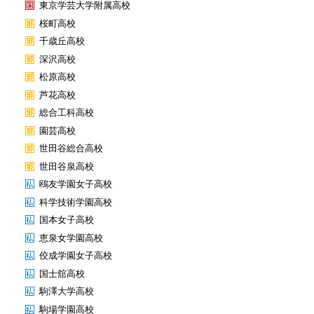
東京学芸大学附属高校
桜町高校
千歳丘高校
深沢高校
松原高校
芦花高校
総合工科高校
園芸高校
世田谷総合高校
世田谷泉高校
鴎友学園女子高校
科学技術学園高校
国本女子高校
恵泉女学園高校
佼成学園女子高校
国士舘高校
駒澤大学高校
駒場学園高校