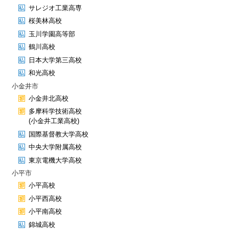
サレジオ工業高専
桜美林高校
玉川学園高等部
鶴川高校
日本大学第三高校
和光高校
小金井市
小金井北高校
多摩科学技術高校
(小金井工業高校)
国際基督教大学高校
中央大学附属高校
東京電機大学高校
小平市
小平高校
小平西高校
小平南高校
錦城高校