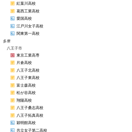
紅葉川高校
葛西工業高校
愛国高校
江戸川女子高校
関東第一高校
多摩
八王子市
東京工業高専
片倉高校
八王子北高校
八王子東高校
富士森高校
松が谷高校
翔陽高校
八王子桑志高校
八王子拓真高校
穎明館高校
共立女子第二高校