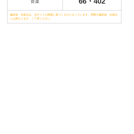
66・402
音楽
偏差値・合格点は、当サイトの調査に基づくものとなっています。実際の偏差値・合格点
とは異なります。ご了承ください。