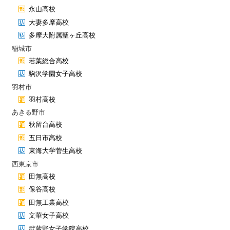
永山高校
大妻多摩高校
多摩大附属聖ヶ丘高校
稲城市
若葉総合高校
駒沢学園女子高校
羽村市
羽村高校
あきる野市
秋留台高校
五日市高校
東海大学菅生高校
西東京市
田無高校
保谷高校
田無工業高校
文華女子高校
武蔵野女子学院高校