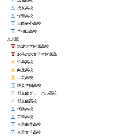
成城高校
成女高校
保善高校
目白研心高校
早稲田高校
文京区
筑波大学附属高校
お茶の水女子大附属高
竹早高校
向丘高校
工芸高校
跡見学園高校
郁文館グローバル高校
郁文館高校
桜蔭高校
京華高校
京華商業高校
京華女子高校