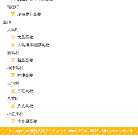
瑞穂町
瑞穂農芸高校
島嶼
大島町
大島高校
大島海洋国際高校
新島村
新島高校
神津島村
神津高校
三宅村
三宅高校
八丈町
八丈高校
小笠原村
小笠原高校
© copyright
高校入試ドットネット
since 2004 - 2026. All right reserved.