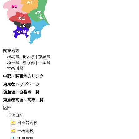
関東地方
群馬県
|
栃木県
|
茨城県
埼玉県
|
東京都
|
千葉県
神奈川県
中部・関西地方リンク
東京都トップページ
偏差値・合格点一覧
東京都高校・高専一覧
区部
千代田区
日比谷高校
一橋高校
大妻高校