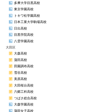
多摩大学目黒高校
東京学園高校
トキワ松学園高校
日本工業大学駒場高校
日出高校
目黒学院高校
八雲学園高校
大田区
大森高校
蒲田高校
田園調布高校
雪谷高校
美原高校
大田桜台高校
六郷工科高校
つばさ総合高校
大森学園高校
蒲田女子高校