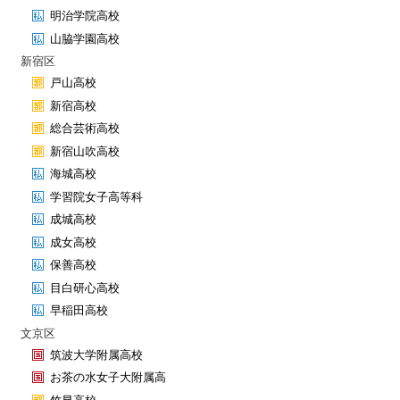
明治学院高校
山脇学園高校
新宿区
戸山高校
新宿高校
総合芸術高校
新宿山吹高校
海城高校
学習院女子高等科
成城高校
成女高校
保善高校
目白研心高校
早稲田高校
文京区
筑波大学附属高校
お茶の水女子大附属高