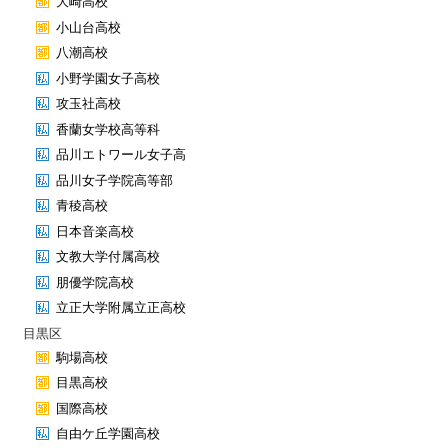
大崎高校
小山台高校
八潮高校
小野学園女子高校
攻玉社高校
香蘭女学校高等科
品川エトワール女子高
品川女子学院高等部
青稜高校
日本音楽高校
文教大学付属高校
朋優学院高校
立正大学附属立正高校
目黒区
駒場高校
目黒高校
国際高校
自由ケ丘学園高校