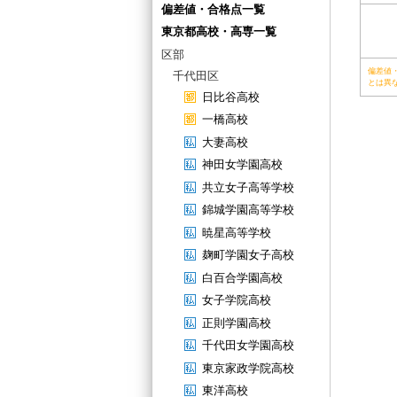
偏差値・合格点一覧
東京都高校・高専一覧
区部
偏差値
千代田区
とは異
日比谷高校
一橋高校
大妻高校
神田女学園高校
共立女子高等学校
錦城学園高等学校
暁星高等学校
麹町学園女子高校
白百合学園高校
女子学院高校
正則学園高校
千代田女学園高校
東京家政学院高校
東洋高校