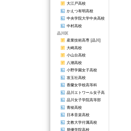
大江戸高校
かえつ有明高校
中央学院大学中央高校
中村高校
品川区
産業技術高専 [品川]
大崎高校
小山台高校
八潮高校
小野学園女子高校
攻玉社高校
香蘭女学校高等科
品川エトワール女子高
品川女子学院高等部
青稜高校
日本音楽高校
文教大学付属高校
朋優学院高校