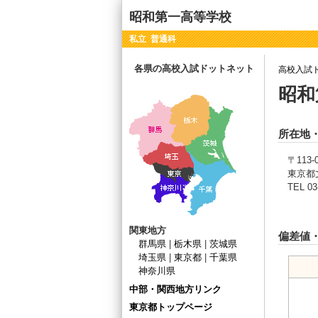
昭和第一高等学校
私立 普通科
各県の高校入試ドットネット
高校入試
昭和
所在地
〒113-
東京都文
TEL 03
関東地方
偏差値
群馬県
|
栃木県
|
茨城県
埼玉県
|
東京都
|
千葉県
神奈川県
中部・関西地方リンク
東京都トップページ