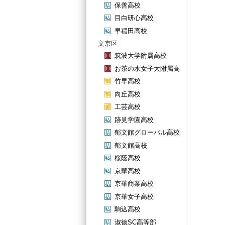
保善高校
目白研心高校
早稲田高校
文京区
筑波大学附属高校
お茶の水女子大附属高
竹早高校
向丘高校
工芸高校
跡見学園高校
郁文館グローバル高校
郁文館高校
桜蔭高校
京華高校
京華商業高校
京華女子高校
駒込高校
淑徳SC高等部