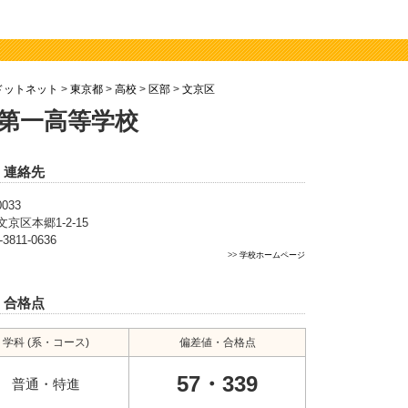
ドットネット
>
東京都
>
高校
>
区部
>
文京区
第一高等学校
・連絡先
0033
京区本郷1-2-15
-3811-0636
>>
学校ホームページ
・合格点
学科 (系・コース)
偏差値・合格点
57・339
普通・特進