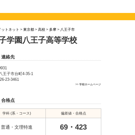
ドットネット
>
東京都
>
高校
>
多摩
>
八王子市
子学園八王子高等学校
・連絡先
0931
王子市台町4-35-1
26-23-3461
>>
学校ホームページ
・合格点
学科 (系・コース)
偏差値・合格点
69・423
普通・文理特進