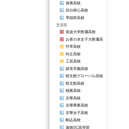
保善高校
目白研心高校
早稲田高校
文京区
筑波大学附属高校
お茶の水女子大附属高
竹早高校
向丘高校
工芸高校
跡見学園高校
郁文館グローバル高校
郁文館高校
桜蔭高校
京華高校
京華商業高校
京華女子高校
駒込高校
淑徳SC高等部