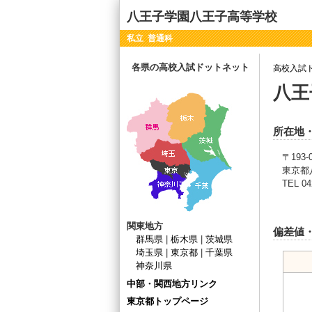
八王子学園八王子高等学校
私立 普通科
各県の高校入試ドットネット
高校入試
八王
所在地
〒193-
東京都八
TEL 04
関東地方
偏差値
群馬県
|
栃木県
|
茨城県
埼玉県
|
東京都
|
千葉県
神奈川県
中部・関西地方リンク
東京都トップページ