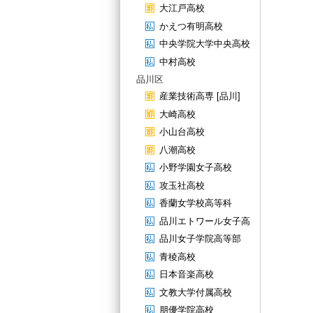
大江戸高校
かえつ有明高校
中央学院大学中央高校
中村高校
品川区
産業技術高専 [品川]
大崎高校
小山台高校
八潮高校
小野学園女子高校
攻玉社高校
香蘭女学校高等科
品川エトワール女子高
品川女子学院高等部
青稜高校
日本音楽高校
文教大学付属高校
朋優学院高校