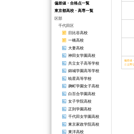
偏差値・合格点一覧
東京都高校・高専一覧
区部
千代田区
日比谷高校
一橋高校
大妻高校
神田女学園高校
偏差値
共立女子高等学校
とは異
錦城学園高等学校
暁星高等学校
麹町学園女子高校
白百合学園高校
女子学院高校
正則学園高校
千代田女学園高校
東京家政学院高校
東洋高校