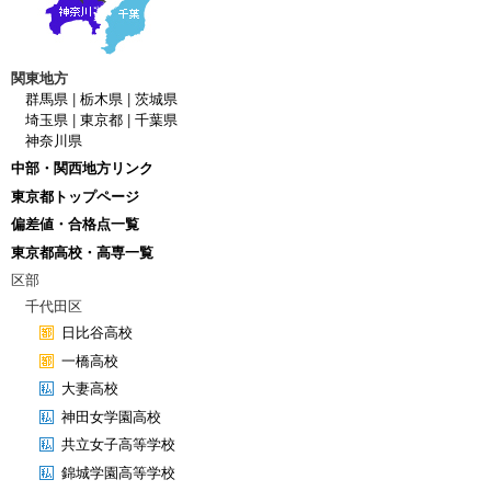
関東地方
群馬県
|
栃木県
|
茨城県
埼玉県
|
東京都
|
千葉県
神奈川県
中部・関西地方リンク
東京都トップページ
偏差値・合格点一覧
東京都高校・高専一覧
区部
千代田区
日比谷高校
一橋高校
大妻高校
神田女学園高校
共立女子高等学校
錦城学園高等学校