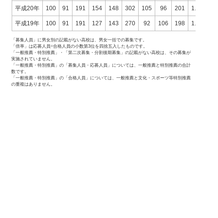
平成20年
100
91
191
154
148
302
105
96
201
1.47
1.5
平成19年
100
91
191
127
143
270
92
106
198
1.38
1.3
「募集人員」に男女別の記載がない高校は、男女一括での募集です。
「倍率」は応募人員÷合格人員の小数第3位を四捨五入したものです。
「一般推薦・特別推薦」・「第二次募集・分割後期募集」の記載がない高校は、その募集が
実施されていません。
「一般推薦・特別推薦」の「募集人員・応募人員」については、一般推薦と特別推薦の合計
数です。
「一般推薦・特別推薦」の「合格人員」については、一般推薦と文化・スポーツ等特別推薦
の重複はありません。