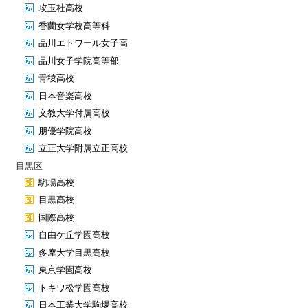
攻玉社高校
香蘭女学校高等科
品川エトワール女子高
品川女子学院高等部
青稜高校
日本音楽高校
文教大学付属高校
朋優学院高校
立正大学附属立正高校
目黒区
駒場高校
目黒高校
国際高校
自由ケ丘学園高校
多摩大学目黒高校
東京学園高校
トキワ松学園高校
日本工業大学駒場高校