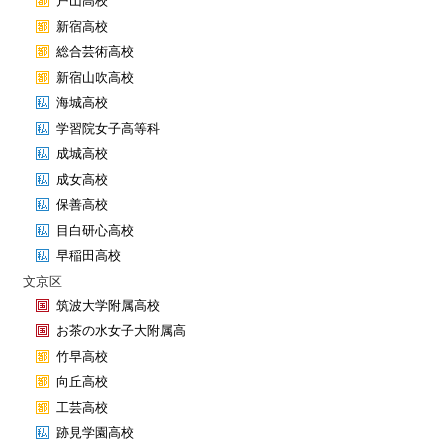
戸山高校
新宿高校
総合芸術高校
新宿山吹高校
海城高校
学習院女子高等科
成城高校
成女高校
保善高校
目白研心高校
早稲田高校
文京区
筑波大学附属高校
お茶の水女子大附属高
竹早高校
向丘高校
工芸高校
跡見学園高校