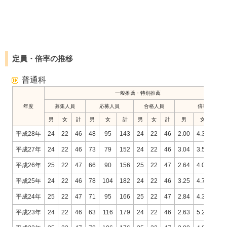
定員・倍率の推移
普通科
一般推薦・特別推薦
年度
募集人員
応募人員
合格人員
倍率
男
女
計
男
女
計
男
女
計
男
女
計
平成28年
24
22
46
48
95
143
24
22
46
2.00
4.32
3.1
平成27年
24
22
46
73
79
152
24
22
46
3.04
3.59
3.3
平成26年
25
22
47
66
90
156
25
22
47
2.64
4.09
3.3
平成25年
24
22
46
78
104
182
24
22
46
3.25
4.73
3.9
平成24年
25
22
47
71
95
166
25
22
47
2.84
4.32
3.5
平成23年
24
22
46
63
116
179
24
22
46
2.63
5.27
3.8