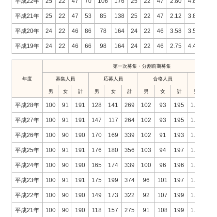
平成22年
25
22
47
70
106
176
25
22
47
2.80
4.82
3.7
平成21年
25
22
47
53
85
138
25
22
47
2.12
3.86
2.9
平成20年
24
22
46
86
78
164
24
22
46
3.58
3.55
3.5
平成19年
24
22
46
66
98
164
24
22
46
2.75
4.45
3.5
第一次募集・分割前期募集
年度
募集人員
応募人員
合格人員
倍
男
女
計
男
女
計
男
女
計
男
女
平成28年
100
91
191
128
141
269
102
93
195
1.25
1.5
平成27年
100
91
191
147
117
264
102
93
195
1.44
1.2
平成26年
100
90
190
170
169
339
102
91
193
1.67
1.8
平成25年
100
91
191
176
180
356
103
94
197
1.71
1.9
平成24年
100
90
190
165
174
339
100
96
196
1.65
1.8
平成23年
100
91
191
175
199
374
96
101
197
1.82
1.9
平成22年
100
90
190
149
173
322
92
107
199
1.62
1.6
平成21年
100
90
190
118
157
275
91
108
199
1.30
1.4