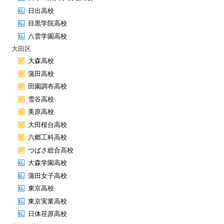
日出高校
目黒学院高校
八雲学園高校
大田区
大森高校
蒲田高校
田園調布高校
雪谷高校
美原高校
大田桜台高校
六郷工科高校
つばさ総合高校
大森学園高校
蒲田女子高校
東京高校
東京実業高校
日体荏原高校