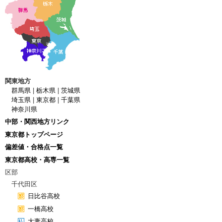
関東地方
群馬県
|
栃木県
|
茨城県
埼玉県
|
東京都
|
千葉県
神奈川県
中部・関西地方リンク
東京都トップページ
偏差値・合格点一覧
東京都高校・高専一覧
区部
千代田区
日比谷高校
一橋高校
大妻高校