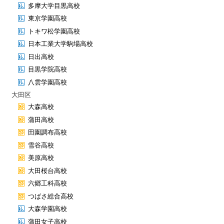
多摩大学目黒高校
東京学園高校
トキワ松学園高校
日本工業大学駒場高校
日出高校
目黒学院高校
八雲学園高校
大田区
大森高校
蒲田高校
田園調布高校
雪谷高校
美原高校
大田桜台高校
六郷工科高校
つばさ総合高校
大森学園高校
蒲田女子高校