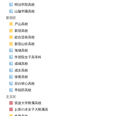
明治学院高校
山脇学園高校
新宿区
戸山高校
新宿高校
総合芸術高校
新宿山吹高校
海城高校
学習院女子高等科
成城高校
成女高校
保善高校
目白研心高校
早稲田高校
文京区
筑波大学附属高校
お茶の水女子大附属高