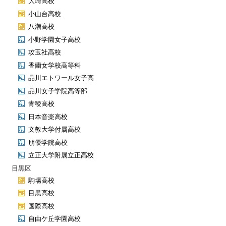
大崎高校
小山台高校
八潮高校
小野学園女子高校
攻玉社高校
香蘭女学校高等科
品川エトワール女子高
品川女子学院高等部
青稜高校
日本音楽高校
文教大学付属高校
朋優学院高校
立正大学附属立正高校
目黒区
駒場高校
目黒高校
国際高校
自由ケ丘学園高校