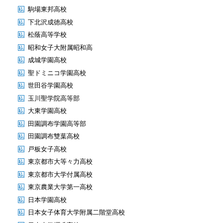
駒場東邦高校
下北沢成徳高校
松蔭高等学校
昭和女子大附属昭和高
成城学園高校
聖ドミニコ学園高校
世田谷学園高校
玉川聖学院高等部
大東学園高校
田園調布学園高等部
田園調布雙葉高校
戸板女子高校
東京都市大等々力高校
東京都市大学付属高校
東京農業大学第一高校
日本学園高校
日本女子体育大学附属二階堂高校