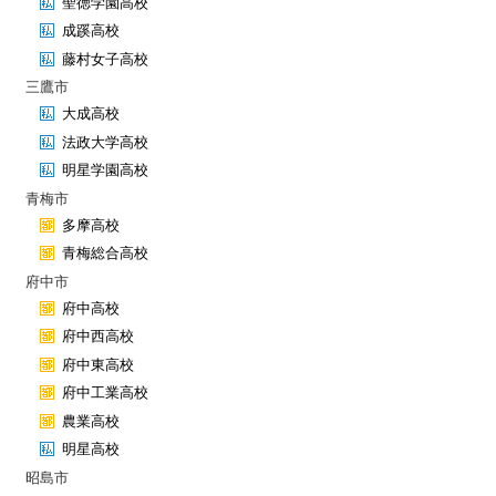
聖徳学園高校
成蹊高校
藤村女子高校
三鷹市
大成高校
法政大学高校
明星学園高校
青梅市
多摩高校
青梅総合高校
府中市
府中高校
府中西高校
府中東高校
府中工業高校
農業高校
明星高校
昭島市