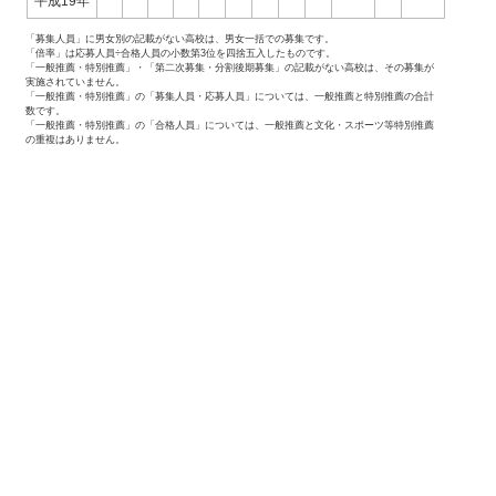
平成19年
「募集人員」に男女別の記載がない高校は、男女一括での募集です。
「倍率」は応募人員÷合格人員の小数第3位を四捨五入したものです。
「一般推薦・特別推薦」・「第二次募集・分割後期募集」の記載がない高校は、その募集が
実施されていません。
「一般推薦・特別推薦」の「募集人員・応募人員」については、一般推薦と特別推薦の合計
数です。
「一般推薦・特別推薦」の「合格人員」については、一般推薦と文化・スポーツ等特別推薦
の重複はありません。