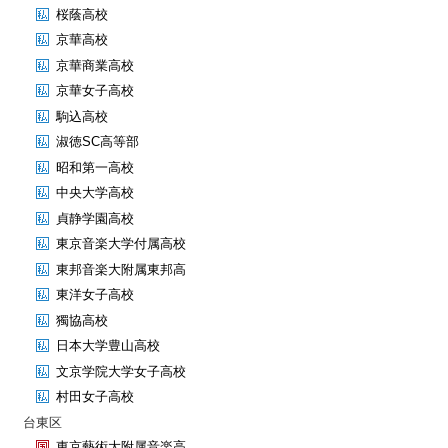
桜蔭高校
京華高校
京華商業高校
京華女子高校
駒込高校
淑徳SC高等部
昭和第一高校
中央大学高校
貞静学園高校
東京音楽大学付属高校
東邦音楽大附属東邦高
東洋女子高校
獨協高校
日本大学豊山高校
文京学院大学女子高校
村田女子高校
台東区
東京藝術大附属音楽高