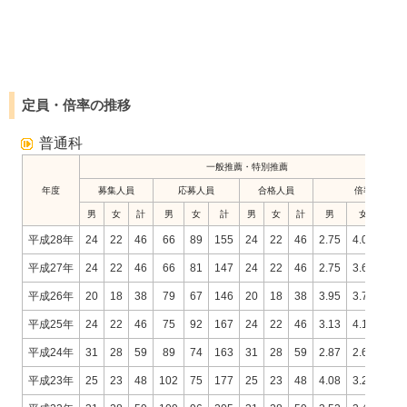
定員・倍率の推移
普通科
一般推薦・特別推薦
年度
募集人員
応募人員
合格人員
倍率
男
女
計
男
女
計
男
女
計
男
女
計
平成28年
24
22
46
66
89
155
24
22
46
2.75
4.05
3.3
平成27年
24
22
46
66
81
147
24
22
46
2.75
3.68
3.2
平成26年
20
18
38
79
67
146
20
18
38
3.95
3.72
3.8
平成25年
24
22
46
75
92
167
24
22
46
3.13
4.18
3.6
平成24年
31
28
59
89
74
163
31
28
59
2.87
2.64
2.7
平成23年
25
23
48
102
75
177
25
23
48
4.08
3.26
3.6