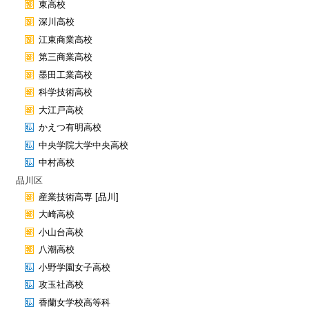
東高校
深川高校
江東商業高校
第三商業高校
墨田工業高校
科学技術高校
大江戸高校
かえつ有明高校
中央学院大学中央高校
中村高校
品川区
産業技術高専 [品川]
大崎高校
小山台高校
八潮高校
小野学園女子高校
攻玉社高校
香蘭女学校高等科