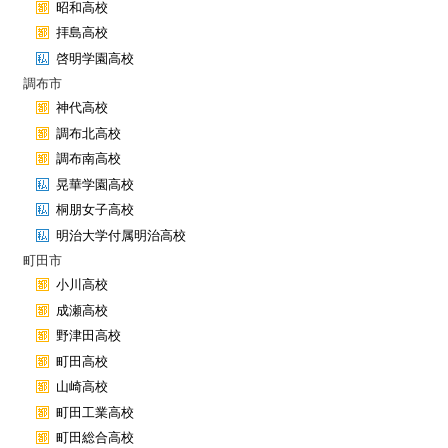
昭和高校
拝島高校
啓明学園高校
調布市
神代高校
調布北高校
調布南高校
晃華学園高校
桐朋女子高校
明治大学付属明治高校
町田市
小川高校
成瀬高校
野津田高校
町田高校
山崎高校
町田工業高校
町田総合高校