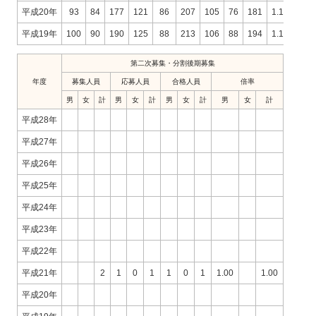
平成20年
93
84
177
121
86
207
105
76
181
1.15
1.13
平成19年
100
90
190
125
88
213
106
88
194
1.18
1.00
第二次募集・分割後期募集
年度
募集人員
応募人員
合格人員
倍率
男
女
計
男
女
計
男
女
計
男
女
計
平成28年
平成27年
平成26年
平成25年
平成24年
平成23年
平成22年
平成21年
2
1
0
1
1
0
1
1.00
1.00
平成20年