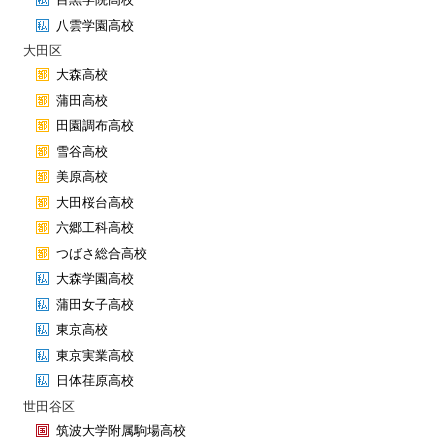
八雲学園高校
大田区
大森高校
蒲田高校
田園調布高校
雪谷高校
美原高校
大田桜台高校
六郷工科高校
つばさ総合高校
大森学園高校
蒲田女子高校
東京高校
東京実業高校
日体荏原高校
世田谷区
筑波大学附属駒場高校