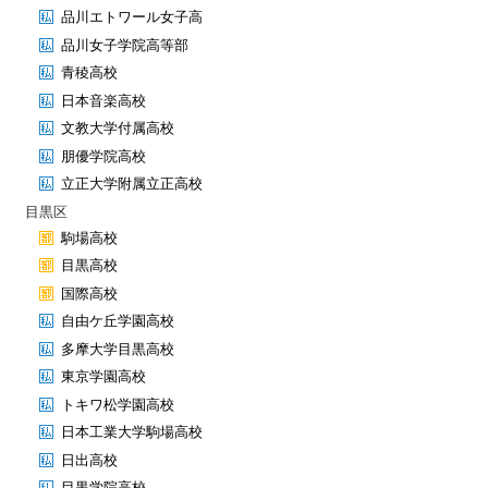
品川エトワール女子高
品川女子学院高等部
青稜高校
日本音楽高校
文教大学付属高校
朋優学院高校
立正大学附属立正高校
目黒区
駒場高校
目黒高校
国際高校
自由ケ丘学園高校
多摩大学目黒高校
東京学園高校
トキワ松学園高校
日本工業大学駒場高校
日出高校
目黒学院高校