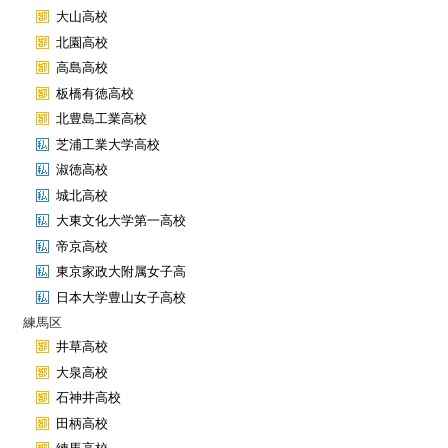
大山高校
北園高校
高島高校
板橋有徳高校
北豊島工業高校
芝浦工業大学高校
淑徳高校
城北高校
大東文化大学第一高校
帝京高校
東京家政大附属女子高
日本大学豊山女子高校
練馬区
井草高校
大泉高校
石神井高校
田柄高校