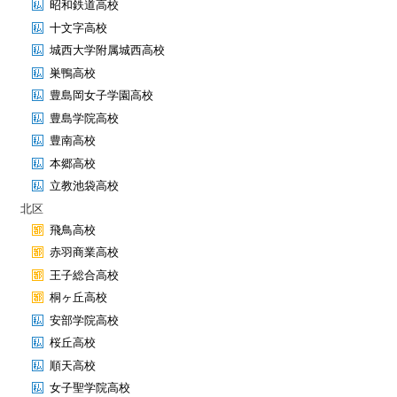
昭和鉄道高校
十文字高校
城西大学附属城西高校
巣鴨高校
豊島岡女子学園高校
豊島学院高校
豊南高校
本郷高校
立教池袋高校
北区
飛鳥高校
赤羽商業高校
王子総合高校
桐ヶ丘高校
安部学院高校
桜丘高校
順天高校
女子聖学院高校