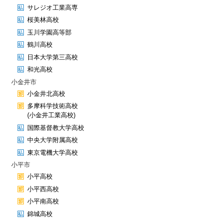
サレジオ工業高専
桜美林高校
玉川学園高等部
鶴川高校
日本大学第三高校
和光高校
小金井市
小金井北高校
多摩科学技術高校
(小金井工業高校)
国際基督教大学高校
中央大学附属高校
東京電機大学高校
小平市
小平高校
小平西高校
小平南高校
錦城高校