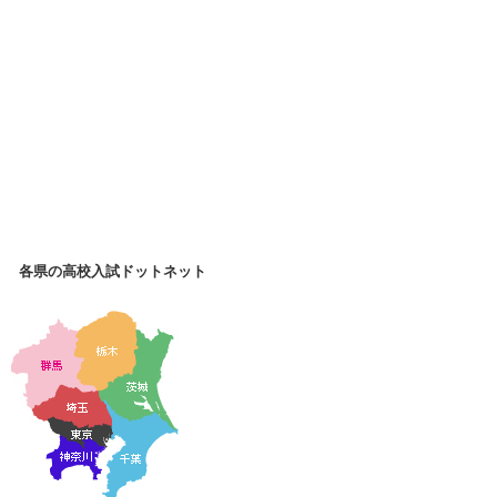
各県の高校入試ドットネット