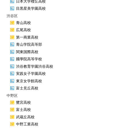
日本大学櫻丘高校
目黒星美学園高校
渋谷区
青山高校
広尾高校
第一商業高校
青山学院高等部
関東国際高校
國學院高等学校
渋谷教育学園渋谷高校
実践女子学園高校
東京女学館高校
富士見丘高校
中野区
鷺宮高校
富士高校
武蔵丘高校
中野工業高校