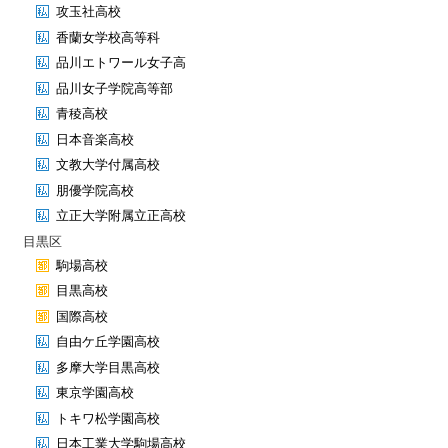
攻玉社高校
香蘭女学校高等科
品川エトワール女子高
品川女子学院高等部
青稜高校
日本音楽高校
文教大学付属高校
朋優学院高校
立正大学附属立正高校
目黒区
駒場高校
目黒高校
国際高校
自由ケ丘学園高校
多摩大学目黒高校
東京学園高校
トキワ松学園高校
日本工業大学駒場高校