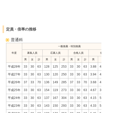
定員・倍率の推移
普通科
一般推薦・特別推薦
年度
募集人員
応募人員
合格人員
倍率
男
女
計
男
女
計
男
女
計
男
女
平成28年
33
30
63
128
125
253
33
30
63
3.88
4.17
4.
平成27年
33
30
63
130
120
250
33
30
63
3.94
4.00
3.
平成26年
37
33
70
136
149
285
37
33
70
3.68
4.52
4.
平成25年
33
30
63
154
119
273
33
30
63
4.67
3.97
4.
平成24年
33
30
63
137
167
304
33
30
63
4.15
5.57
4.
平成23年
33
30
63
143
150
293
33
30
63
4.33
5.00
4.