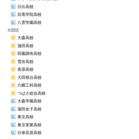
日出高校
目黒学院高校
八雲学園高校
大田区
大森高校
蒲田高校
田園調布高校
雪谷高校
美原高校
大田桜台高校
六郷工科高校
つばさ総合高校
大森学園高校
蒲田女子高校
東京高校
東京実業高校
日体荏原高校