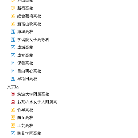
戸山高校
新宿高校
総合芸術高校
新宿山吹高校
海城高校
学習院女子高等科
成城高校
成女高校
保善高校
目白研心高校
早稲田高校
文京区
筑波大学附属高校
お茶の水女子大附属高
竹早高校
向丘高校
工芸高校
跡見学園高校