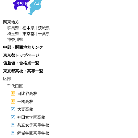
関東地方
群馬県
|
栃木県
|
茨城県
埼玉県
|
東京都
|
千葉県
神奈川県
中部・関西地方リンク
東京都トップページ
偏差値・合格点一覧
東京都高校・高専一覧
区部
千代田区
日比谷高校
一橋高校
大妻高校
神田女学園高校
共立女子高等学校
錦城学園高等学校