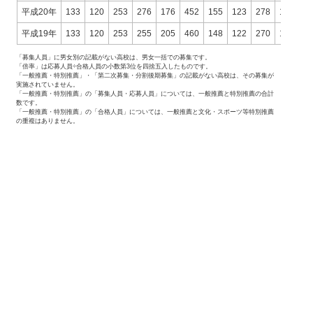
平成20年
133
120
253
276
176
452
155
123
278
1.78
1
平成19年
133
120
253
255
205
460
148
122
270
1.72
1
「募集人員」に男女別の記載がない高校は、男女一括での募集です。
「倍率」は応募人員÷合格人員の小数第3位を四捨五入したものです。
「一般推薦・特別推薦」・「第二次募集・分割後期募集」の記載がない高校は、その募集が
実施されていません。
「一般推薦・特別推薦」の「募集人員・応募人員」については、一般推薦と特別推薦の合計
数です。
「一般推薦・特別推薦」の「合格人員」については、一般推薦と文化・スポーツ等特別推薦
の重複はありません。