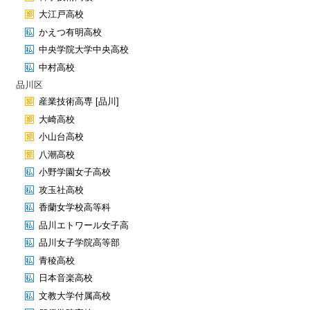
大江戸高校
かえつ有明高校
中央学院大学中央高校
中村高校
品川区
産業技術高専 [品川]
大崎高校
小山台高校
八潮高校
小野学園女子高校
攻玉社高校
香蘭女学校高等科
品川エトワール女子高
品川女子学院高等部
青稜高校
日本音楽高校
文教大学付属高校