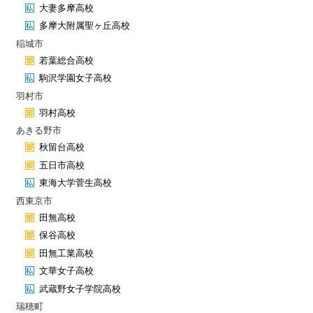
大妻多摩高校
多摩大附属聖ヶ丘高校
稲城市
若葉総合高校
駒沢学園女子高校
羽村市
羽村高校
あきる野市
秋留台高校
五日市高校
東海大学菅生高校
西東京市
田無高校
保谷高校
田無工業高校
文華女子高校
武蔵野女子学院高校
瑞穂町