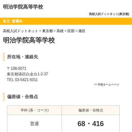
明治学院高等学校
高校入試ドットネット[東京都]
私立 普通科
高校入試ドットネット
>
東京都
>
高校
>
区部
>
港区
明治学院高等学校
所在地・連絡先
〒108-0071
東京都港区白金台1-2-37
TEL 03-5421-5011
>>
学校ホームページ
偏差値・合格点
学科 (系・コース)
偏差値・合格点
68・416
普通