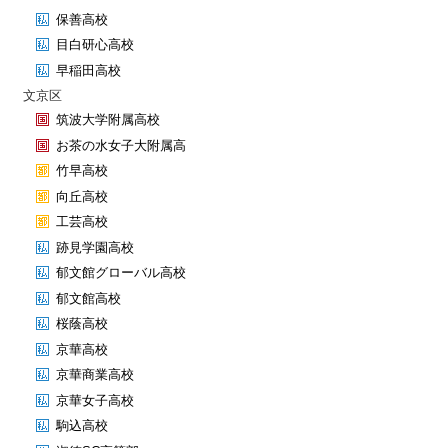
保善高校
目白研心高校
早稲田高校
文京区
筑波大学附属高校
お茶の水女子大附属高
竹早高校
向丘高校
工芸高校
跡見学園高校
郁文館グローバル高校
郁文館高校
桜蔭高校
京華高校
京華商業高校
京華女子高校
駒込高校