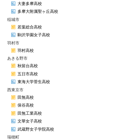
大妻多摩高校
多摩大附属聖ヶ丘高校
稲城市
若葉総合高校
駒沢学園女子高校
羽村市
羽村高校
あきる野市
秋留台高校
五日市高校
東海大学菅生高校
西東京市
田無高校
保谷高校
田無工業高校
文華女子高校
武蔵野女子学院高校
瑞穂町