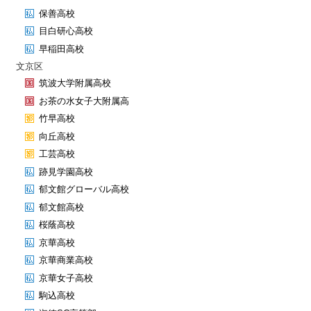
保善高校
目白研心高校
早稲田高校
文京区
筑波大学附属高校
お茶の水女子大附属高
竹早高校
向丘高校
工芸高校
跡見学園高校
郁文館グローバル高校
郁文館高校
桜蔭高校
京華高校
京華商業高校
京華女子高校
駒込高校