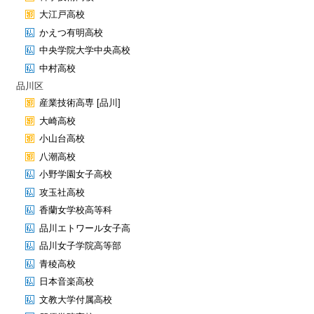
大江戸高校
かえつ有明高校
中央学院大学中央高校
中村高校
品川区
産業技術高専 [品川]
大崎高校
小山台高校
八潮高校
小野学園女子高校
攻玉社高校
香蘭女学校高等科
品川エトワール女子高
品川女子学院高等部
青稜高校
日本音楽高校
文教大学付属高校