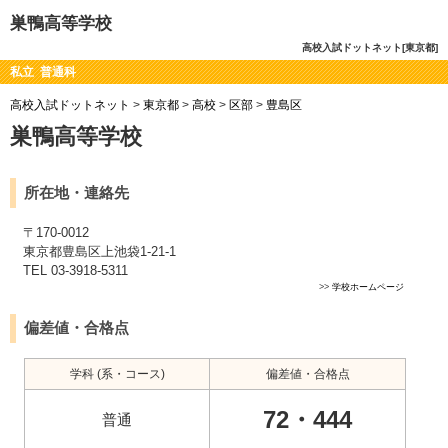
巣鴨高等学校
高校入試ドットネット[東京都]
私立 普通科
高校入試ドットネット
>
東京都
>
高校
>
区部
>
豊島区
巣鴨高等学校
所在地・連絡先
〒170-0012
東京都豊島区上池袋1-21-1
TEL 03-3918-5311
>>
学校ホームページ
偏差値・合格点
学科 (系・コース)
偏差値・合格点
72・444
普通